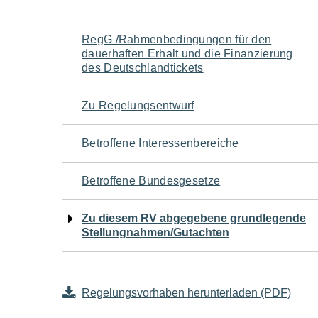
Navigation
RegG /Rahmenbedingungen für den
dauerhaften Erhalt und die Finanzierung
für
des Deutschlandtickets
den
Zu Regelungsentwurf
Seiteninhalt
Betroffene Interessenbereiche
Betroffene Bundesgesetze
Zu diesem RV abgegebene grundlegende
Stellungnahmen/Gutachten
Regelungsvorhaben herunterladen (PDF)