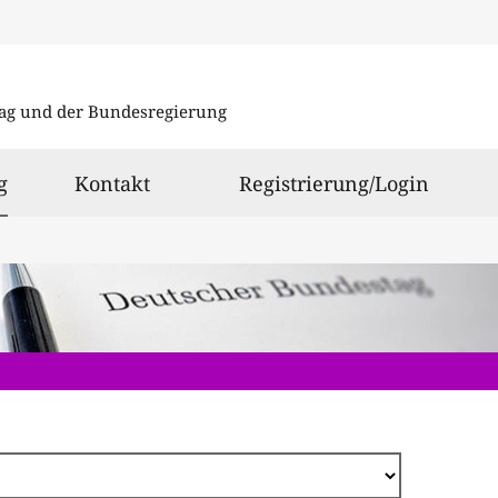
Direkt
zum
ag und der Bundesregierung
Inhalt
ausgewählt
g
Kontakt
Registrierung/Login