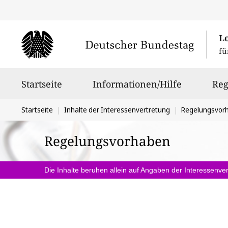
L
fü
Hauptnavigation
Startseite
Informationen/Hilfe
Reg
Sie
Startseite
Inhalte der Interessenvertretung
Regelungsvor
befinden
Regelungsvorhaben
sich
hier:
Die Inhalte beruhen allein auf Angaben der Interessenver