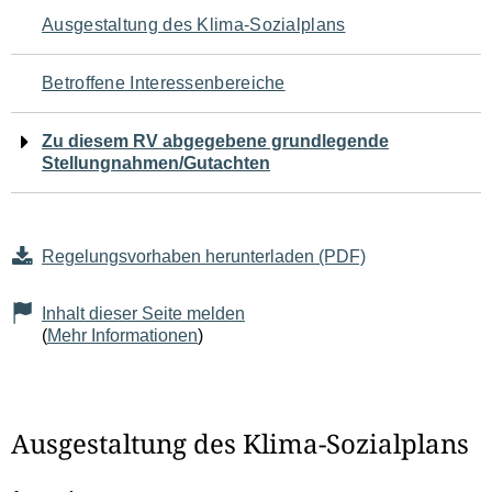
Navigation
Ausgestaltung des Klima-Sozialplans
für
Betroffene Interessenbereiche
den
Zu diesem RV abgegebene grundlegende
Seiteninhalt
Stellungnahmen/Gutachten
Regelungsvorhaben herunterladen (PDF)
Inhalt dieser Seite melden
(
Mehr Informationen
)
Ausgestaltung des Klima-Sozialplans