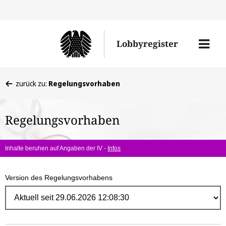
Direk
zum
Men
Lobbyregister
Inhal
öffne
Sie
zurück zu:
Regelungsvorhaben
befinden
sich
Regelungsvorhaben
hier:
Inhalte beruhen auf Angaben der IV -
Infos
Version des Regelungsvorhabens