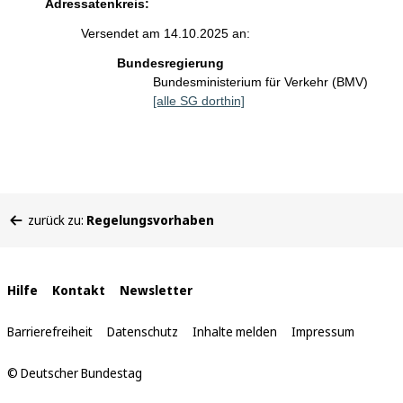
Adressatenkreis:
Versendet am 14.10.2025 an:
Bundesregierung
Bundesministerium für Verkehr (BMV)
[alle SG dorthin]
Sie
zurück zu:
Regelungsvorhaben
befinden
sich
hier:
Interne
Hilfe
Kontakt
Newsletter
Links
Barrierefreiheit
Datenschutz
Inhalte melden
Impressum
© Deutscher Bundestag