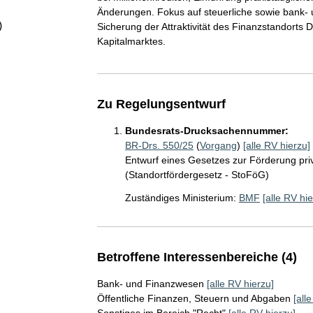
Änderungen. Fokus auf steuerliche sowie bank- 
)
Sicherung der Attraktivität des Finanzstandorts
Kapitalmarktes.
Zu Regelungsentwurf
Bundesrats-Drucksachennummer:
BR-Drs. 550/25
(
Vorgang
)
[alle RV hierzu]
Entwurf eines Gesetzes zur Förderung priv
(Standortfördergesetz - StoFöG)
Zuständiges Ministerium:
BMF
[alle RV hie
Betroffene Interessenbereiche (4)
Bank- und Finanzwesen
[alle RV hierzu]
Öffentliche Finanzen, Steuern und Abgaben
[all
Sonstiges im Bereich "Recht"
[alle RV hierzu]