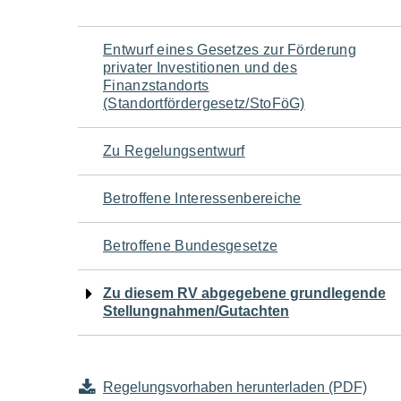
Navigation
Entwurf eines Gesetzes zur Förderung
privater Investitionen und des
für
Finanzstandorts
(Standortfördergesetz/StoFöG)
den
Zu Regelungsentwurf
Seiteninhalt
Betroffene Interessenbereiche
Betroffene Bundesgesetze
Zu diesem RV abgegebene grundlegende
Stellungnahmen/Gutachten
Regelungsvorhaben herunterladen (PDF)