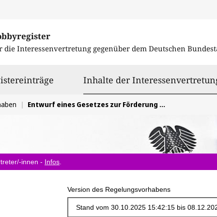
obbyregister
r die Interessenvertretung gegenüber dem
Deutschen Bundest
istereinträge
Inhalte der Interessenvertretun
haben
Entwurf eines Gesetzes zur Förderung privater Investitionen und des Finanzstandorts (Standortfördergesetz/StoFöG)
treter/-innen -
Infos
.
Version des Regelungsvorhabens