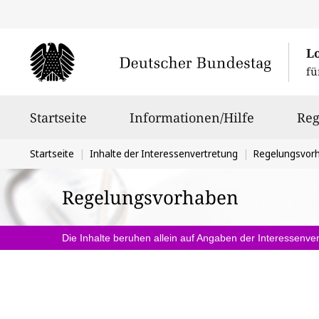
L
fü
Hauptnavigation
Startseite
Informationen/Hilfe
Reg
Sie
Startseite
Inhalte der Interessenvertretung
Regelungsvor
befinden
Regelungsvorhaben
sich
hier:
Die Inhalte beruhen allein auf Angaben der Interessenver