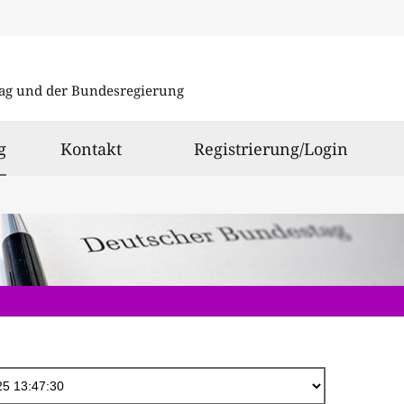
Direkt
zum
ag und der Bundesregierung
Inhalt
ausgewählt
g
Kontakt
Registrierung/Login