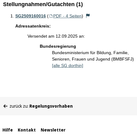
Stellungnahmen/Gutachten (1)
SG2509160016
(
PDF - 4 Seiten
)
Adressatenkreis:
Versendet am 12.09.2025 an:
Bundesregierung
Bundesministerium für Bildung, Familie,
Senioren, Frauen und Jugend (BMBFSFJ)
[alle SG dorthin]
Sie
zurück zu:
Regelungsvorhaben
befinden
sich
hier:
Interne
Hilfe
Kontakt
Newsletter