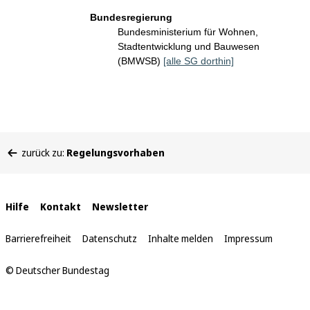
Bundesregierung
Bundesministerium für Wohnen,
Stadtentwicklung und Bauwesen
(BMWSB)
[alle SG dorthin]
Sie
zurück zu:
Regelungsvorhaben
befinden
sich
hier:
Interne
Hilfe
Kontakt
Newsletter
Links
Barrierefreiheit
Datenschutz
Inhalte melden
Impressum
© Deutscher Bundestag