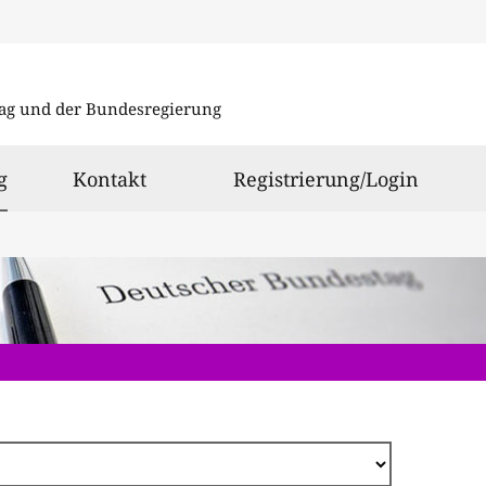
Direkt
zum
ag und der Bundesregierung
Inhalt
ausgewählt
g
Kontakt
Registrierung/Login