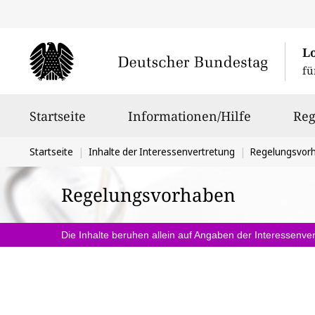
L
fü
Hauptnavigation
Startseite
Informationen/Hilfe
Reg
Sie
Startseite
Inhalte der Interessenvertretung
Regelungsvor
befinden
Regelungsvorhaben
sich
hier:
Die Inhalte beruhen allein auf Angaben der Interessenver