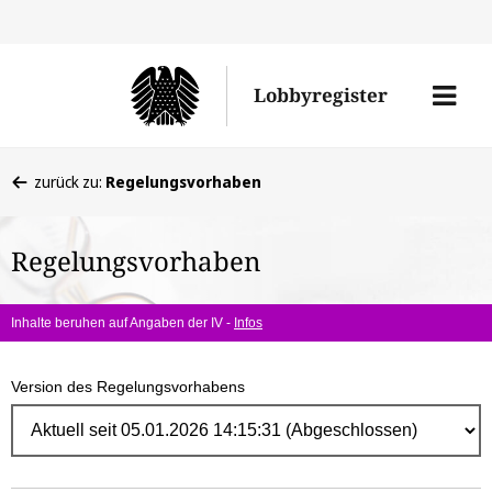
Direk
zum
Men
Lobbyregister
Inhal
öffne
Sie
zurück zu:
Regelungsvorhaben
befinden
sich
Regelungsvorhaben
hier:
Inhalte beruhen auf Angaben der IV -
Infos
Version des Regelungsvorhabens