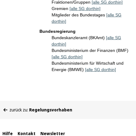
Fraktionen/Gruppen
[alle SG dorthin]
Gremien
[alle SG dorthin]
Mitglieder des Bundestages
[alle SG
dorthin]
Bundesregierung
Bundeskanzleramt (BKAmt)
[alle SG
dorthin]
Bundesministerium der Finanzen (BMF)
[alle SG dorthin]
Bundesministerium für Wirtschaft und
Energie (BMWE)
[alle SG dorthin]
Sie
zurück zu:
Regelungsvorhaben
befinden
sich
hier:
Interne
Hilfe
Kontakt
Newsletter