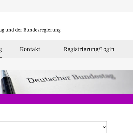
Direkt
zum
ag und der Bundesregierung
Inhalt
ausgewählt
g
Kontakt
Registrierung/Login