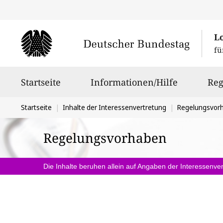
L
fü
Hauptnavigation
Startseite
Informationen/Hilfe
Reg
Sie
Startseite
Inhalte der Interessenvertretung
Regelungsvor
befinden
Regelungsvorhaben
sich
hier:
Die Inhalte beruhen allein auf Angaben der Interessenver