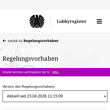
Direk
zum
Men
Lobbyregister
Inhal
öffne
Sie
zurück zu:
Regelungsvorhaben
befinden
sich
Regelungsvorhaben
hier:
Inhalte beruhen auf Angaben der IV -
Infos
Version des Regelungsvorhabens