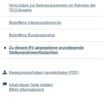
Navigation
Vorschläge zur Betrugsprävention im Rahmen der
TKG-Novelle
für
den
Betroffene Interessenbereiche
Seiteninhalt
Betroffene Bundesgesetze
Zu diesem RV abgegebene grundlegende
Stellungnahmen/Gutachten
Regelungsvorhaben herunterladen (PDF)
Inhalt dieser Seite melden
(
Mehr Informationen
)