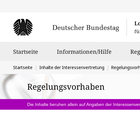
L
fü
Hauptnavigation
Startseite
Informationen/Hilfe
Reg
Sie
Startseite
Inhalte der Interessenvertretung
Regelungsvor
befinden
Regelungsvorhaben
sich
hier:
Die Inhalte beruhen allein auf Angaben der Interessenver