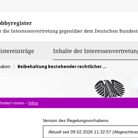
obbyregister
r die Interessenvertretung gegenüber dem
Deutschen Bundest
istereinträge
Inhalte der Interessenvertretun
haben
Beibehaltung bestehender rechtlicher Regelungen im Bereich der internationalen Tabakkontrollpolitik
treter/-innen -
Infos
.
Version des Regelungsvorhabens