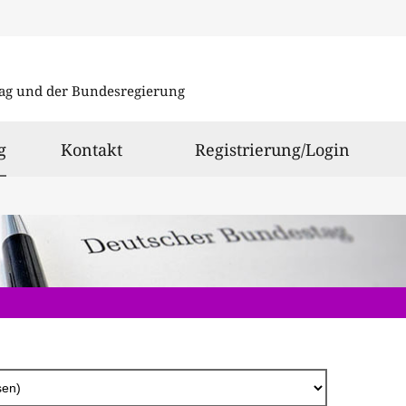
Direkt
zum
ag und der Bundesregierung
Inhalt
ausgewählt
g
Kontakt
Registrierung/Login