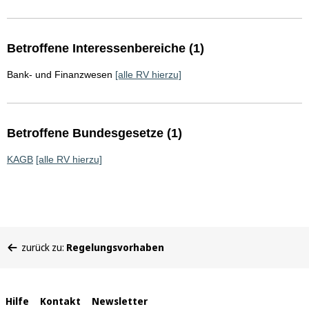
Betroffene Interessenbereiche (1)
Bank- und Finanzwesen
[alle RV hierzu]
Betroffene Bundesgesetze (1)
KAGB
[alle RV hierzu]
Sie
zurück zu:
Regelungsvorhaben
befinden
sich
hier:
Interne
Hilfe
Kontakt
Newsletter