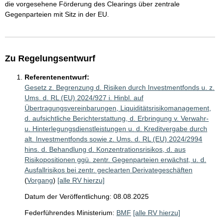
die vorgesehene Förderung des Clearings über zentrale
Gegenparteien mit Sitz in der EU.
Zu Regelungsentwurf
Referentenentwurf:
Gesetz z. Begrenzung d. Risiken durch Investmentfonds u. z.
Ums. d. RL (EU) 2024/927 i. Hinbl. auf
Übertragungsvereinbarungen, Liquiditätsrisikomanagement,
d. aufsichtliche Berichterstattung, d. Erbringung v. Verwahr-
u. Hinterlegungsdienstleistungen u. d. Kreditvergabe durch
alt. Investmentfonds sowie z. Ums. d. RL (EU) 2024/2994
hins. d. Behandlung d. Konzentrationsrisikos, d. aus
Risikopositionen ggü. zentr. Gegenparteien erwächst, u. d.
Ausfallrisikos bei zentr. geclearten Derivategeschäften
(
Vorgang
)
[alle RV hierzu]
Datum der Veröffentlichung: 08.08.2025
Federführendes Ministerium:
BMF
[alle RV hierzu]