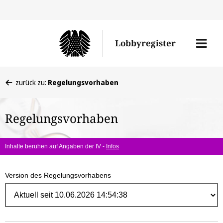
Direk
zum
Men
Lobbyregister
Inhal
öffne
Sie
zurück zu:
Regelungsvorhaben
befinden
sich
Regelungsvorhaben
hier:
Inhalte beruhen auf Angaben der IV -
Infos
Version des Regelungsvorhabens