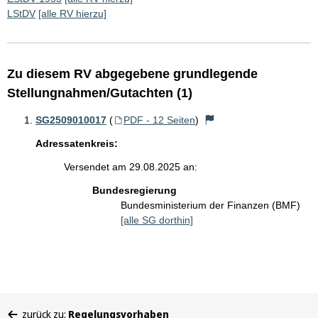
LStDV
[alle RV hierzu]
Zu diesem RV abgegebene grundlegende
Stellungnahmen/Gutachten (1)
SG2509010017
(
PDF - 12 Seiten
)
Adressatenkreis:
Versendet am 29.08.2025 an:
Bundesregierung
Bundesministerium der Finanzen (BMF)
[alle SG dorthin]
Sie
zurück zu:
Regelungsvorhaben