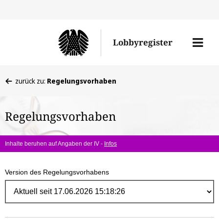
Direk
zum
Men
Lobbyregister
Inhal
öffne
Sie
zurück zu:
Regelungsvorhaben
befinden
sich
Regelungsvorhaben
hier:
Inhalte beruhen auf Angaben der IV -
Infos
Version des Regelungsvorhabens