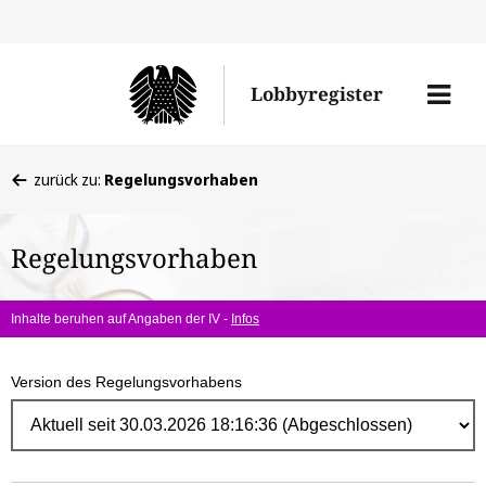
Direk
zum
Men
Lobbyregister
Inhal
öffne
Sie
zurück zu:
Regelungsvorhaben
befinden
sich
Regelungsvorhaben
hier:
Inhalte beruhen auf Angaben der IV -
Infos
Version des Regelungsvorhabens