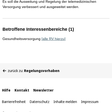
Es soll die Ausweitung und Regelung der telemedizinischen
Versorgung verbessert und ausgeweitet werden.
Betroffene Interessenbereiche (1)
Gesundheitsversorgung
[alle RV hierzu]
Sie
zurück zu:
Regelungsvorhaben
befinden
sich
hier:
Interne
Hilfe
Kontakt
Newsletter
Links
Barrierefreiheit
Datenschutz
Inhalte melden
Impressum