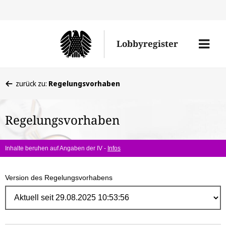
Direk
zum
Men
Lobbyregister
Inhal
öffne
Sie
zurück zu:
Regelungsvorhaben
befinden
sich
Regelungsvorhaben
hier:
Inhalte beruhen auf Angaben der IV -
Infos
Version des Regelungsvorhabens