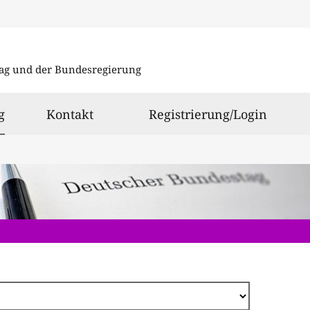
Direkt
zum
ag und der Bundesregierung
Inhalt
ausgewählt
g
Kontakt
Registrierung/Login