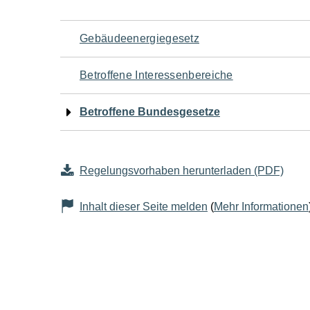
Navigation
Gebäudeenergiegesetz
für
Betroffene Interessenbereiche
den
Betroffene Bundesgesetze
Seiteninhalt
Regelungsvorhaben herunterladen (PDF)
Inhalt dieser Seite melden
(
Mehr Informationen