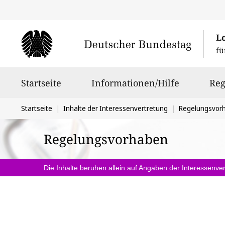
L
fü
Hauptnavigation
Startseite
Informationen/Hilfe
Reg
Sie
Startseite
Inhalte der Interessenvertretung
Regelungsvor
befinden
Regelungsvorhaben
sich
hier:
Die Inhalte beruhen allein auf Angaben der Interessenver