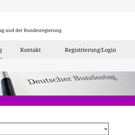
Direkt
zum
ag und der Bundesregierung
Inhalt
ausgewählt
g
Kontakt
Registrierung/Login