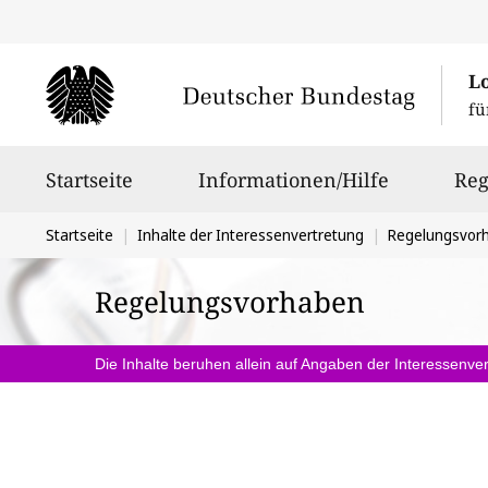
L
fü
Hauptnavigation
Startseite
Informationen/Hilfe
Reg
Sie
Startseite
Inhalte der Interessenvertretung
Regelungsvor
befinden
Regelungsvorhaben
sich
hier:
Die Inhalte beruhen allein auf Angaben der Interessenver