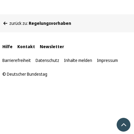
Sie
zurück zu:
Regelungsvorhaben
befinden
sich
hier:
Interne
Hilfe
Kontakt
Newsletter
Links
Barrierefreiheit
Datenschutz
Inhalte melden
Impressum
© Deutscher Bundestag
Nach