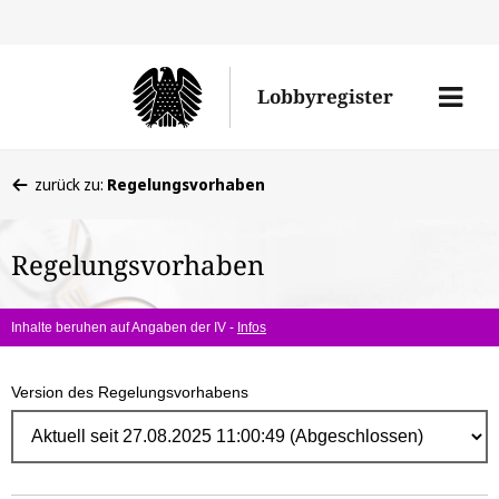
Direk
zum
Men
Lobbyregister
Inhal
öffne
Sie
zurück zu:
Regelungsvorhaben
befinden
sich
Regelungsvorhaben
hier:
Inhalte beruhen auf Angaben der IV -
Infos
Version des Regelungsvorhabens