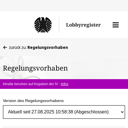
Direk
zum
Men
Lobbyregister
Inhal
öffne
Sie
zurück zu:
Regelungsvorhaben
befinden
sich
Regelungsvorhaben
hier:
Inhalte beruhen auf Angaben der IV -
Infos
Version des Regelungsvorhabens