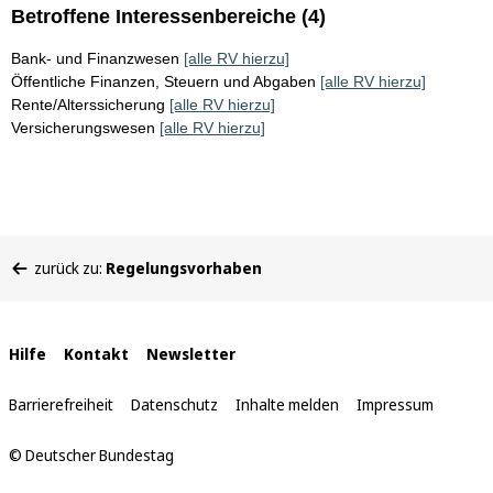
Betroffene Interessenbereiche (4)
Bank- und Finanzwesen
[alle RV hierzu]
Öffentliche Finanzen, Steuern und Abgaben
[alle RV hierzu]
Rente/Alterssicherung
[alle RV hierzu]
Versicherungswesen
[alle RV hierzu]
Sie
zurück zu:
Regelungsvorhaben
befinden
sich
hier:
Interne
Hilfe
Kontakt
Newsletter
Links
Barrierefreiheit
Datenschutz
Inhalte melden
Impressum
© Deutscher Bundestag