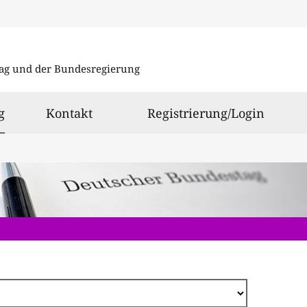
Direkt
zum
ag und der Bundesregierung
Inhalt
ausgewählt
g
Kontakt
Registrierung/Login