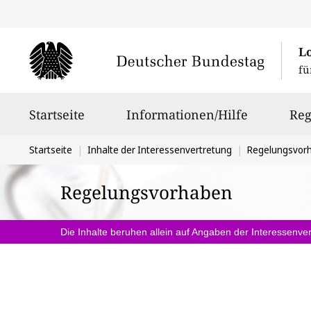
L
fü
Hauptnavigation
Startseite
Informationen/Hilfe
Reg
Sie
Startseite
Inhalte der Interessenvertretung
Regelungsvor
befinden
Regelungsvorhaben
sich
hier:
Die Inhalte beruhen allein auf Angaben der Interessenver