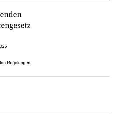
henden
tengesetz
2025
nden Regelungen