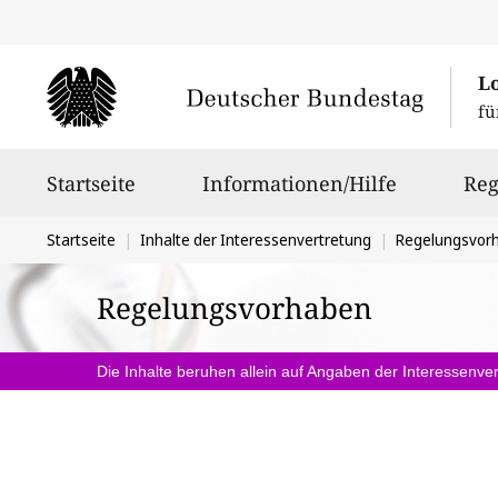
L
fü
Hauptnavigation
Startseite
Informationen/Hilfe
Reg
Sie
Startseite
Inhalte der Interessenvertretung
Regelungsvor
befinden
Regelungsvorhaben
sich
hier:
Die Inhalte beruhen allein auf Angaben der Interessenver