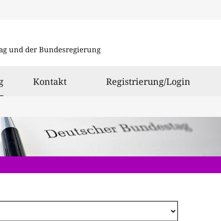
Direkt
zum
ag und der Bundesregierung
Inhalt
ausgewählt
g
Kontakt
Registrierung/Login