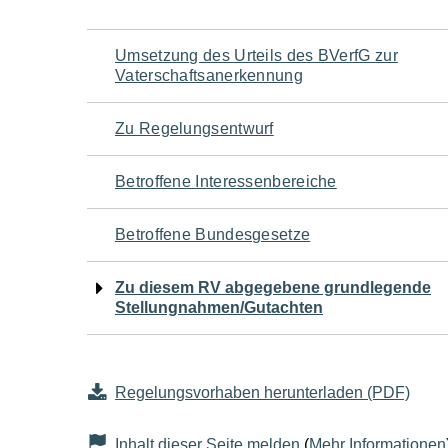
Navigation
Umsetzung des Urteils des BVerfG zur
Vaterschaftsanerkennung
für
Zu Regelungsentwurf
den
Betroffene Interessenbereiche
Seiteninhalt
Betroffene Bundesgesetze
Zu diesem RV abgegebene grundlegende
Stellungnahmen/Gutachten
Regelungsvorhaben herunterladen (PDF)
Inhalt dieser Seite melden
(
Mehr Informationen