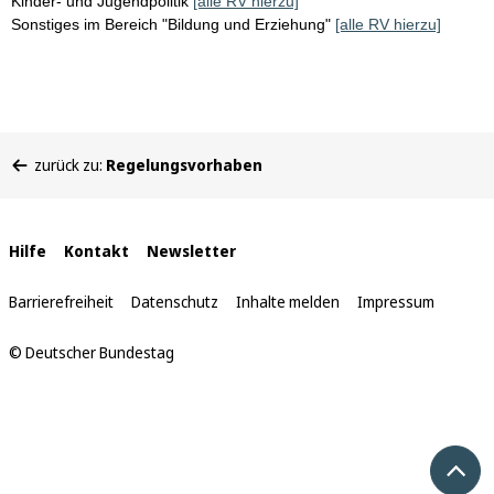
Kinder- und Jugendpolitik
[alle RV hierzu]
Sonstiges im Bereich "Bildung und Erziehung"
[alle RV hierzu]
Sie
zurück zu:
Regelungsvorhaben
befinden
sich
hier:
Interne
Hilfe
Kontakt
Newsletter
Links
Barrierefreiheit
Datenschutz
Inhalte melden
Impressum
© Deutscher Bundestag
Nach