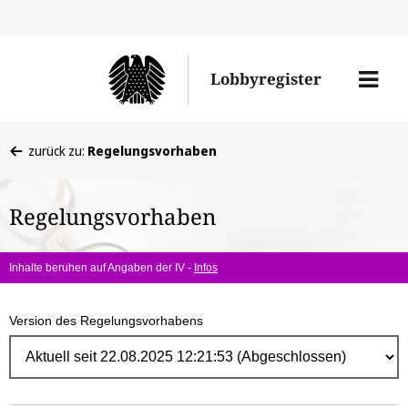
Direk
zum
Men
Lobbyregister
Inhal
öffne
Sie
zurück zu:
Regelungsvorhaben
befinden
sich
Regelungsvorhaben
hier:
Inhalte beruhen auf Angaben der IV -
Infos
Version des Regelungsvorhabens