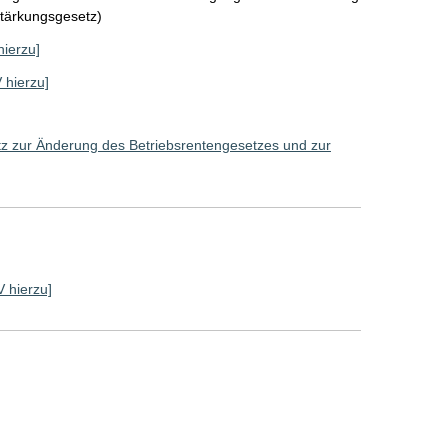
stärkungsgesetz)
hierzu]
V hierzu]
z zur Änderung des Betriebsrentengesetzes und zur
V hierzu]