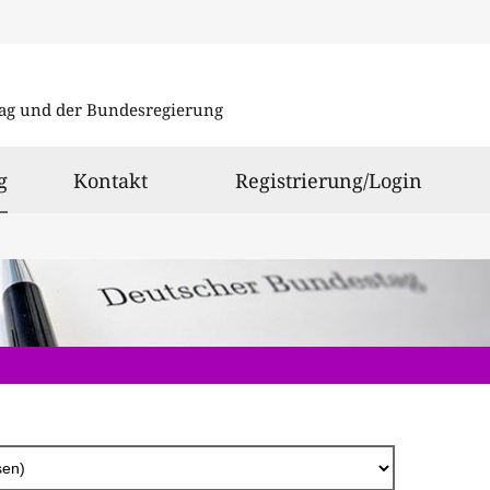
Direkt
zum
ag und der Bundesregierung
Inhalt
ausgewählt
g
Kontakt
Registrierung/Login