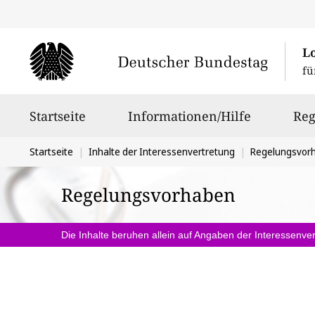
L
fü
Hauptnavigation
Startseite
Informationen/Hilfe
Reg
Sie
Startseite
Inhalte der Interessenvertretung
Regelungsvor
befinden
Regelungsvorhaben
sich
hier:
Die Inhalte beruhen allein auf Angaben der Interessenver