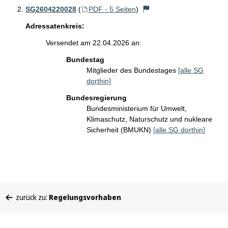
SG2604220028
(
PDF - 5 Seiten
)
Adressatenkreis:
Versendet am 22.04.2026 an:
Bundestag
Mitglieder des Bundestages
[alle SG
dorthin]
Bundesregierung
Bundesministerium für Umwelt,
Klimaschutz, Naturschutz und nukleare
Sicherheit (BMUKN)
[alle SG dorthin]
Sie
zurück zu:
Regelungsvorhaben
befinden
sich