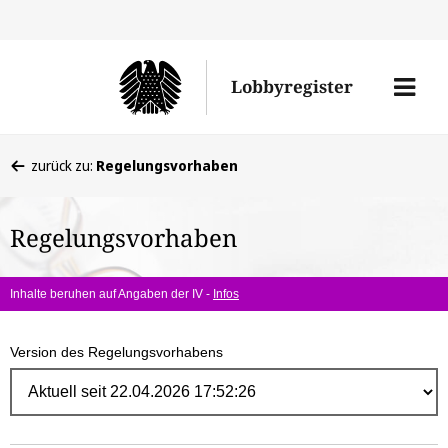
Direk
zum
Men
Lobbyregister
Inhal
öffne
Sie
zurück zu:
Regelungsvorhaben
befinden
sich
Regelungsvorhaben
hier:
Inhalte beruhen auf Angaben der IV -
Infos
Version des Regelungsvorhabens