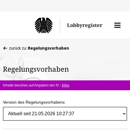
Direk
zum
Men
Lobbyregister
Inhal
öffne
Sie
zurück zu:
Regelungsvorhaben
befinden
sich
Regelungsvorhaben
hier:
Inhalte beruhen auf Angaben der IV -
Infos
Version des Regelungsvorhabens