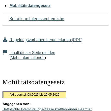
Navigation
Mobilitätsdatengesetz
für
Betroffene Interessenbereiche
den
Seiteninhalt
Regelungsvorhaben herunterladen (PDF)
Inhalt dieser Seite melden
(
Mehr Informationen
)
Mobilitätsdatengesetz
Aktiv vom 18.08.2025 bis 29.05.2026
Angegeben von:
Haftpflicht-Unterstützungs-Kasse kraftfahrender Beamter