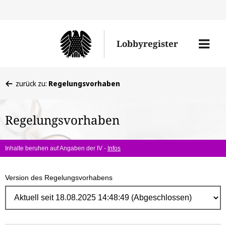
Direk
zum
Men
Lobbyregister
Inhal
öffne
Sie
zurück zu:
Regelungsvorhaben
befinden
sich
Regelungsvorhaben
hier:
Inhalte beruhen auf Angaben der IV -
Infos
Version des Regelungsvorhabens