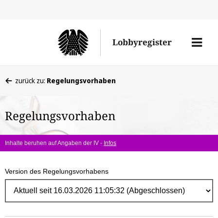
Direk
zum
Men
Lobbyregister
Inhal
öffne
Sie
zurück zu:
Regelungsvorhaben
befinden
sich
Regelungsvorhaben
hier:
Inhalte beruhen auf Angaben der IV -
Infos
Version des Regelungsvorhabens