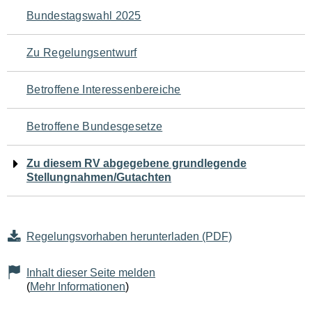
Navigation
Bundestagswahl 2025
für
Zu Regelungsentwurf
den
Betroffene Interessenbereiche
Seiteninhalt
Betroffene Bundesgesetze
Zu diesem RV abgegebene grundlegende
Stellungnahmen/Gutachten
Regelungsvorhaben herunterladen (PDF)
Inhalt dieser Seite melden
(
Mehr Informationen
)