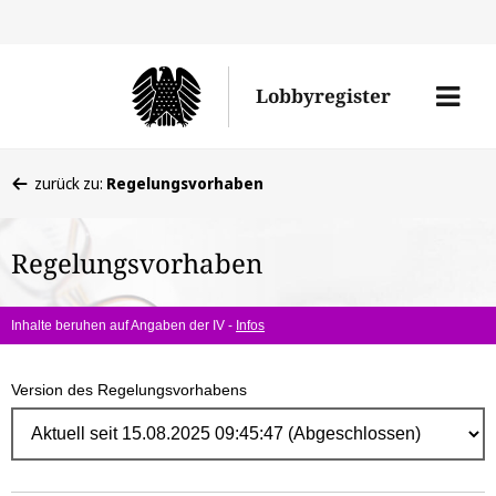
Direk
zum
Men
Lobbyregister
Inhal
öffne
Sie
zurück zu:
Regelungsvorhaben
befinden
sich
Regelungsvorhaben
hier:
Inhalte beruhen auf Angaben der IV -
Infos
Version des Regelungsvorhabens