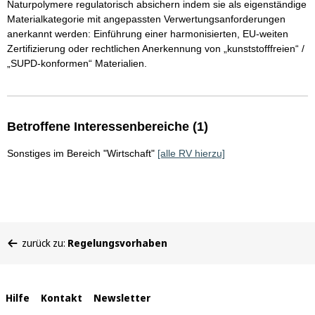
Naturpolymere regulatorisch absichern indem sie als eigenständige
Materialkategorie mit angepassten Verwertungsanforderungen
anerkannt werden: Einführung einer harmonisierten, EU-weiten
Zertifizierung oder rechtlichen Anerkennung von „kunststofffreien“ /
„SUPD-konformen“ Materialien.
Betroffene Interessenbereiche (1)
Sonstiges im Bereich "Wirtschaft"
[alle RV hierzu]
Sie
zurück zu:
Regelungsvorhaben
befinden
sich
hier:
Interne
Hilfe
Kontakt
Newsletter