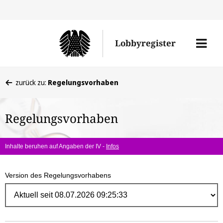
Direk
zum
Men
Lobbyregister
Inhal
öffne
Sie
zurück zu:
Regelungsvorhaben
befinden
sich
Regelungsvorhaben
hier:
Inhalte beruhen auf Angaben der IV -
Infos
Version des Regelungsvorhabens