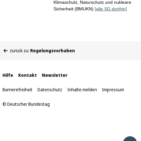
Klimaschutz, Naturschutz und nukleare
Sicherheit (BMUKN)
[alle SG dorthin]
Sie
zurück zu:
Regelungsvorhaben
befinden
sich
hier:
Interne
Hilfe
Kontakt
Newsletter
Links
Barrierefreiheit
Datenschutz
Inhalte melden
Impressum
© Deutscher Bundestag