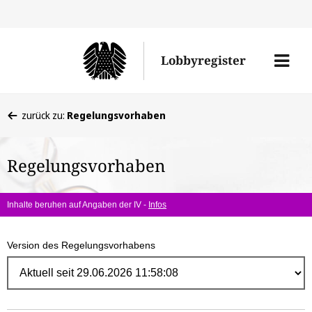
Direk
zum
Men
Lobbyregister
Inhal
öffne
Sie
zurück zu:
Regelungsvorhaben
befinden
sich
Regelungsvorhaben
hier:
Inhalte beruhen auf Angaben der IV -
Infos
Version des Regelungsvorhabens