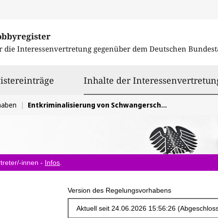
obbyregister
r die Interessenvertretung gegenüber dem
Deutschen Bundest
istereinträge
Inhalte der Interessenvertretun
haben
Entkriminalisierung von Schwangerschaftsabbrüchen und Schutz der reproduktiven Selbstbestimmung
treter/-innen -
Infos
.
Version des Regelungsvorhabens