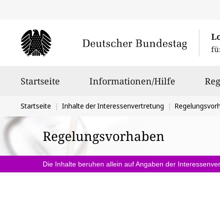
L
fü
Hauptnavigation
Startseite
Informationen/Hilfe
Reg
Sie
Startseite
Inhalte der Interessenvertretung
Regelungsvor
befinden
Regelungsvorhaben
sich
hier:
Die Inhalte beruhen allein auf Angaben der Interessenver