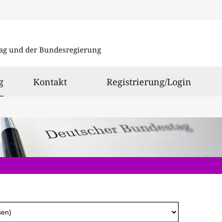
Direkt
zum
ag und der Bundesregierung
Inhalt
ausgewählt
g
Kontakt
Registrierung/Login