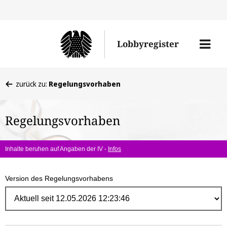
Direk
zum
Men
Lobbyregister
Inhal
öffne
Sie
zurück zu:
Regelungsvorhaben
befinden
sich
Regelungsvorhaben
hier:
Inhalte beruhen auf Angaben der IV -
Infos
Version des Regelungsvorhabens