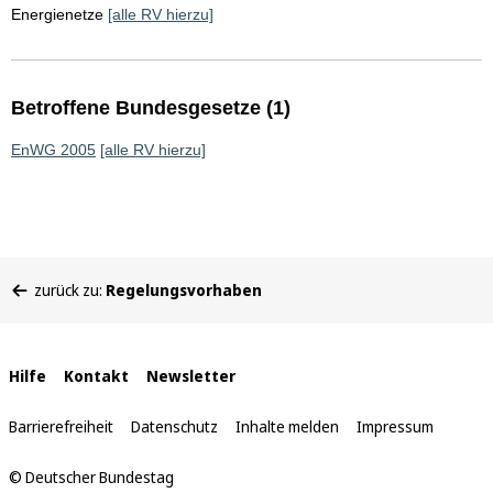
Energienetze
[alle RV hierzu]
Betroffene Bundesgesetze (1)
EnWG 2005
[alle RV hierzu]
Sie
zurück zu:
Regelungsvorhaben
befinden
sich
hier:
Interne
Hilfe
Kontakt
Newsletter
Links
Barrierefreiheit
Datenschutz
Inhalte melden
Impressum
© Deutscher Bundestag