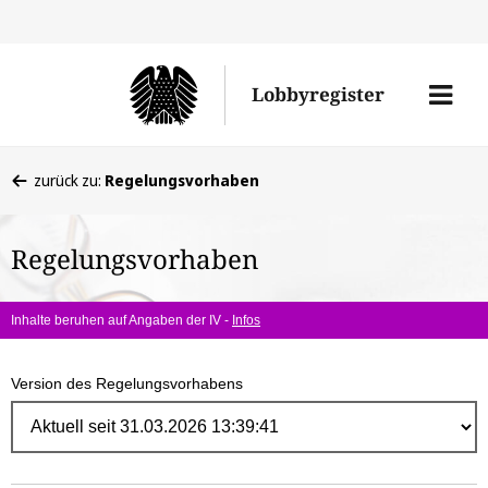
Direk
zum
Men
Lobbyregister
Inhal
öffne
Sie
zurück zu:
Regelungsvorhaben
befinden
sich
Regelungsvorhaben
hier:
Inhalte beruhen auf Angaben der IV -
Infos
Version des Regelungsvorhabens