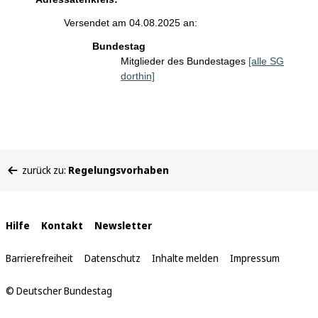
Versendet am 04.08.2025 an:
Bundestag
Mitglieder des Bundestages
[alle SG
dorthin]
Sie
zurück zu:
Regelungsvorhaben
befinden
sich
hier:
Interne
Hilfe
Kontakt
Newsletter
Links
Barrierefreiheit
Datenschutz
Inhalte melden
Impressum
© Deutscher Bundestag