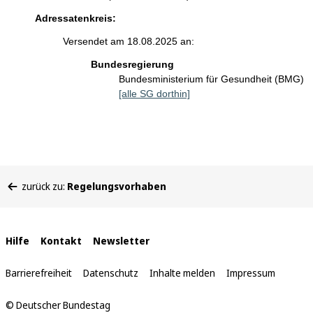
Adressatenkreis:
Versendet am 18.08.2025 an:
Bundesregierung
Bundesministerium für Gesundheit (BMG)
[alle SG dorthin]
Sie
zurück zu:
Regelungsvorhaben
befinden
sich
hier:
Interne
Hilfe
Kontakt
Newsletter
Links
Barrierefreiheit
Datenschutz
Inhalte melden
Impressum
© Deutscher Bundestag