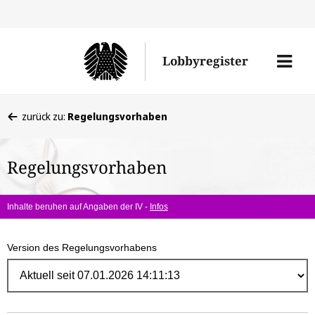
Direk
zum
Men
Lobbyregister
Inhal
öffne
Sie
zurück zu:
Regelungsvorhaben
befinden
sich
Regelungsvorhaben
hier:
Inhalte beruhen auf Angaben der IV -
Infos
Version des Regelungsvorhabens