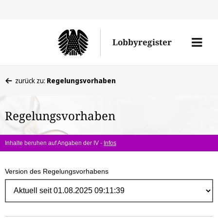
Direk
zum
Men
Lobbyregister
Inhal
öffne
Sie
zurück zu:
Regelungsvorhaben
befinden
sich
Regelungsvorhaben
hier:
Inhalte beruhen auf Angaben der IV -
Infos
Version des Regelungsvorhabens