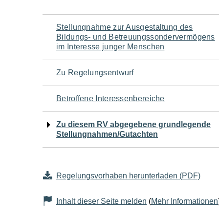
Navigation
Stellungnahme zur Ausgestaltung des
Bildungs- und Betreuungssondervermögens
für
im Interesse junger Menschen
den
Zu Regelungsentwurf
Seiteninhalt
Betroffene Interessenbereiche
Zu diesem RV abgegebene grundlegende
Stellungnahmen/Gutachten
Regelungsvorhaben herunterladen (PDF)
Inhalt dieser Seite melden
(
Mehr Informationen