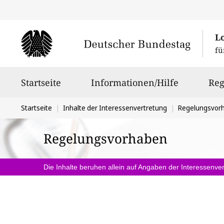
L
fü
Hauptnavigation
Startseite
Informationen/Hilfe
Reg
Sie
Startseite
Inhalte der Interessenvertretung
Regelungsvor
befinden
Regelungsvorhaben
sich
hier:
Die Inhalte beruhen allein auf Angaben der Interessenver