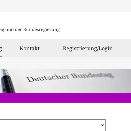
Direkt
zum
ag und der Bundesregierung
Inhalt
ausgewählt
g
Kontakt
Registrierung/Login