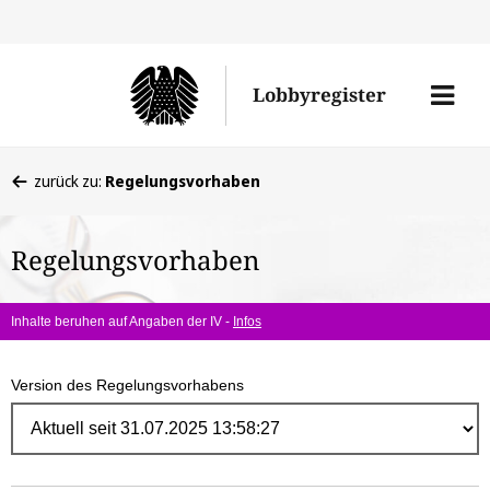
Direk
zum
Men
Lobbyregister
Inhal
öffne
Sie
zurück zu:
Regelungsvorhaben
befinden
sich
Regelungsvorhaben
hier:
Inhalte beruhen auf Angaben der IV -
Infos
Version des Regelungsvorhabens