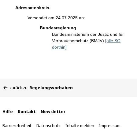
Adressatenkreis:
Versendet am 24.07.2025 an:
Bundesregierung
Bundesministerium der Justiz und für
Verbraucherschutz (BMJV)
[alle SG
dorthin]
Sie
zurück zu:
Regelungsvorhaben
befinden
sich
hier:
Interne
Hilfe
Kontakt
Newsletter
Links
Barrierefreiheit
Datenschutz
Inhalte melden
Impressum