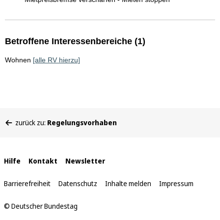
Betroffene Interessenbereiche (1)
Wohnen
[alle RV hierzu]
Sie
zurück zu:
Regelungsvorhaben
befinden
sich
hier:
Interne
Hilfe
Kontakt
Newsletter
Links
Barrierefreiheit
Datenschutz
Inhalte melden
Impressum
© Deutscher Bundestag