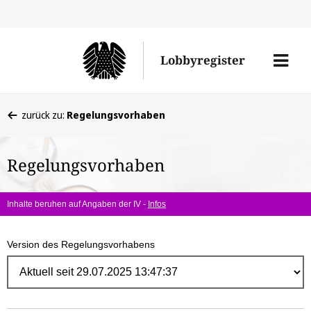
Direk
zum
Men
Lobbyregister
Inhal
öffne
Sie
zurück zu:
Regelungsvorhaben
befinden
sich
Regelungsvorhaben
hier:
Inhalte beruhen auf Angaben der IV -
Infos
Version des Regelungsvorhabens