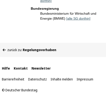
dorthin]
Bundesregierung
Bundesministerium für Wirtschaft und
Energie (BMWE)
[alle SG dorthin]
Sie
zurück zu:
Regelungsvorhaben
befinden
sich
hier:
Interne
Hilfe
Kontakt
Newsletter
Links
Barrierefreiheit
Datenschutz
Inhalte melden
Impressum
© Deutscher Bundestag