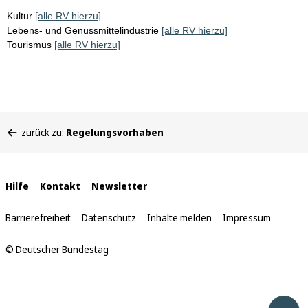
Kultur
[alle RV hierzu]
Lebens- und Genussmittelindustrie
[alle RV hierzu]
Tourismus
[alle RV hierzu]
Sie
zurück zu:
Regelungsvorhaben
befinden
sich
hier:
Interne
Hilfe
Kontakt
Newsletter
Links
Barrierefreiheit
Datenschutz
Inhalte melden
Impressum
© Deutscher Bundestag