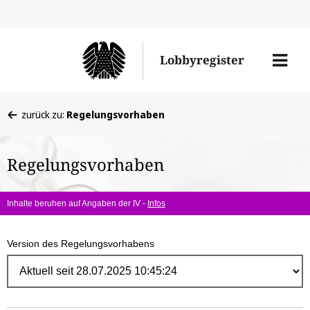
Direk
zum
Men
Lobbyregister
Inhal
öffne
Sie
zurück zu:
Regelungsvorhaben
befinden
sich
Regelungsvorhaben
hier:
Inhalte beruhen auf Angaben der IV -
Infos
Version des Regelungsvorhabens