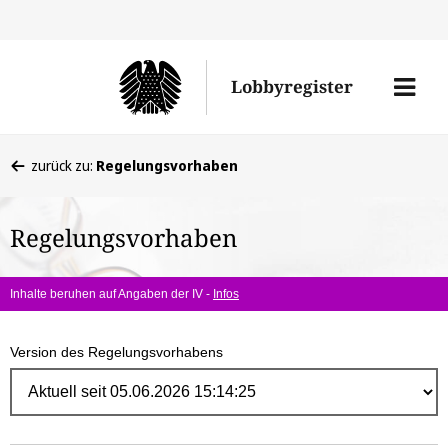
Direk
zum
Men
Lobbyregister
Inhal
öffne
Sie
zurück zu:
Regelungsvorhaben
befinden
sich
Regelungsvorhaben
hier:
Inhalte beruhen auf Angaben der IV -
Infos
Version des Regelungsvorhabens