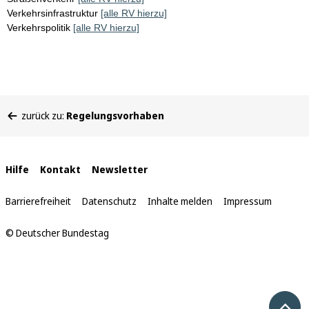
Verkehrsinfrastruktur
[alle RV hierzu]
Verkehrspolitik
[alle RV hierzu]
Sie
zurück zu:
Regelungsvorhaben
befinden
sich
hier:
Interne
Hilfe
Kontakt
Newsletter
Links
Barrierefreiheit
Datenschutz
Inhalte melden
Impressum
© Deutscher Bundestag
Nach