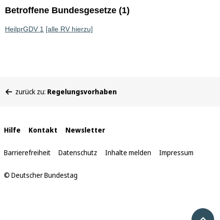
Betroffene Bundesgesetze (1)
HeilprGDV 1
[alle RV hierzu]
Sie
zurück zu:
Regelungsvorhaben
befinden
sich
hier:
Interne
Hilfe
Kontakt
Newsletter
Links
Barrierefreiheit
Datenschutz
Inhalte melden
Impressum
© Deutscher Bundestag
Nach