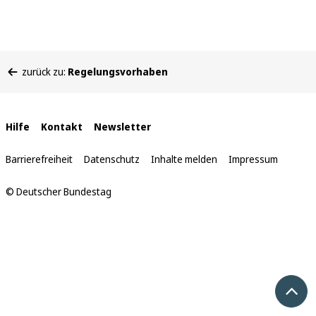
Sie
zurück zu:
Regelungsvorhaben
befinden
sich
hier:
Interne
Hilfe
Kontakt
Newsletter
Links
Barrierefreiheit
Datenschutz
Inhalte melden
Impressum
© Deutscher Bundestag
Nach