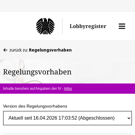
Direk
zum
Men
Lobbyregister
Inhal
öffne
Sie
zurück zu:
Regelungsvorhaben
befinden
sich
Regelungsvorhaben
hier:
Inhalte beruhen auf Angaben der IV -
Infos
Version des Regelungsvorhabens