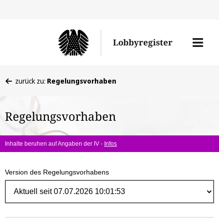
Direk
zum
Men
Lobbyregister
Inhal
öffne
Sie
zurück zu:
Regelungsvorhaben
befinden
sich
Regelungsvorhaben
hier:
Inhalte beruhen auf Angaben der IV -
Infos
Version des Regelungsvorhabens