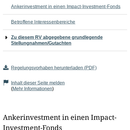
Navigation
Ankerinvestment in einen Impact-Investment-Fonds
für
Betroffene Interessenbereiche
den
Zu diesem RV abgegebene grundlegende
Seiteninhalt
Stellungnahmen/Gutachten
Regelungsvorhaben herunterladen (PDF)
Inhalt dieser Seite melden
(
Mehr Informationen
)
Ankerinvestment in einen Impact-
Investment-Fonds