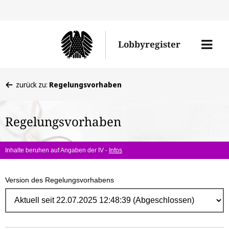
Direk
zum
Men
Lobbyregister
Inhal
öffne
Sie
zurück zu:
Regelungsvorhaben
befinden
sich
Regelungsvorhaben
hier:
Inhalte beruhen auf Angaben der IV -
Infos
Version des Regelungsvorhabens