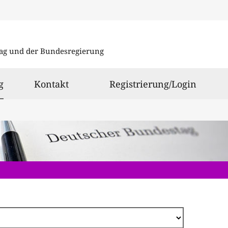
Direkt
zum
ag und der Bundesregierung
Inhalt
ausgewählt
g
Kontakt
Registrierung/Login