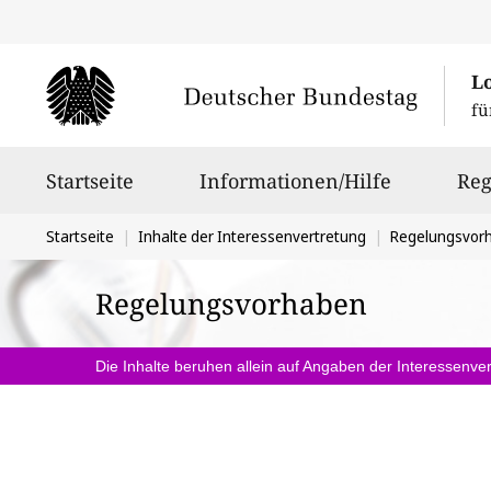
L
fü
Hauptnavigation
Startseite
Informationen/Hilfe
Reg
Sie
Startseite
Inhalte der Interessenvertretung
Regelungsvor
befinden
Regelungsvorhaben
sich
hier:
Die Inhalte beruhen allein auf Angaben der Interessenver