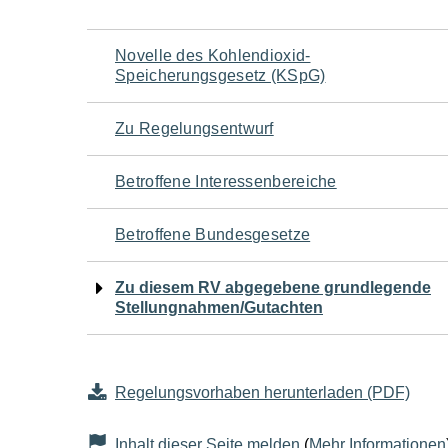
Navigation
Novelle des Kohlendioxid-
Speicherungsgesetz (KSpG)
für
Zu Regelungsentwurf
den
Betroffene Interessenbereiche
Seiteninhalt
Betroffene Bundesgesetze
Zu diesem RV abgegebene grundlegende
Stellungnahmen/Gutachten
Regelungsvorhaben herunterladen (PDF)
Inhalt dieser Seite melden
(
Mehr Informationen