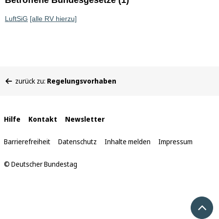
Betroffene Bundesgesetze (1)
LuftSiG
[alle RV hierzu]
Sie
zurück zu:
Regelungsvorhaben
befinden
sich
hier:
Interne
Hilfe
Kontakt
Newsletter
Links
Barrierefreiheit
Datenschutz
Inhalte melden
Impressum
© Deutscher Bundestag
Nach