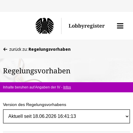
Direk
zum
Men
Lobbyregister
Inhal
öffne
Sie
zurück zu:
Regelungsvorhaben
befinden
sich
Regelungsvorhaben
hier:
Inhalte beruhen auf Angaben der IV -
Infos
Version des Regelungsvorhabens