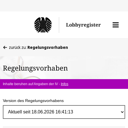
Direk
zum
Men
Lobbyregister
Inhal
öffne
Sie
zurück zu:
Regelungsvorhaben
befinden
sich
Regelungsvorhaben
hier:
Inhalte beruhen auf Angaben der IV -
Infos
Version des Regelungsvorhabens