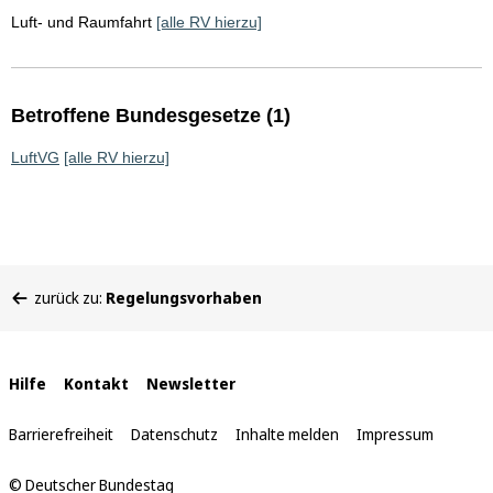
Luft- und Raumfahrt
[alle RV hierzu]
Betroffene Bundesgesetze (1)
LuftVG
[alle RV hierzu]
Sie
zurück zu:
Regelungsvorhaben
befinden
sich
hier:
Interne
Hilfe
Kontakt
Newsletter
Links
Barrierefreiheit
Datenschutz
Inhalte melden
Impressum
© Deutscher Bundestag